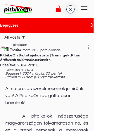
Bejegyzés
All Posts
pitbikeon
All Posts
2024. márc. 30.
3 perc olvasás
PitbikeOn Sajtótájékoztató | Tréningek, Pitom
értékesítés, Pitbike Szervíz
Beszámolók, vélemények
Frissítve:
2024. ápr. 2.
UNIX-AMTS 2024
Budapest, 2024. március 22. péntek
PitbikeOn x Pitom (IT) Sajtótájékoztató
A motorozás szerelmeseinek jó hírünk 
van! A PitbikeOn szolgáltatásai 
bővülnek! 
	A pitbike-ok népszerűsége 
Magyarországon folyamatosan nő, és 
ez a trend nemcsak a motorosok 