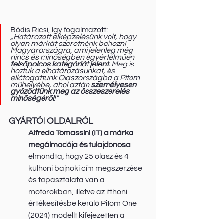
Bódis Ricsi, így fogalmazott:
„Határozott elképzelésünk volt, hogy 
olyan márkát szeretnénk behozni 
Magyarországra, ami jelenleg még 
nincs és minőségben egyértelműen 
felsőpolcos kategóriát jelent. 
Meg is 
hoztuk a elhatározásunkat, és 
ellátogattunk Olaszországba a Pitom 
műhelyébe, ahol aztán 
személyesen 
győzödtünk meg az összeszerelés 
minőségéről
!" 
GYÁRTÓI OLDALRÓL
Alfredo Tomassini (IT) a márka 
megálmodója és tulajdonosa
elmondta, hogy 25 olasz és 4 
külhoni bajnoki cím megszerzése 
és tapasztalata van a 
motorokban, illetve az itthoni 
értékesítésbe kerülő Pitom One 
(2024) modellt kifejezetten a 