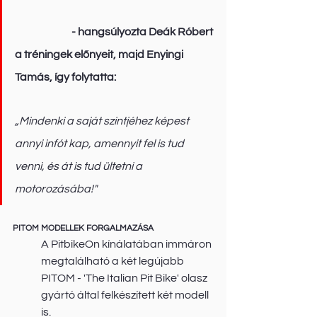
- hangsúlyozta Deák Róbert 
a tréningek előnyeit, majd Enyingi 
Tamás, így folytatta:
„Mindenki a saját szintjéhez képest 
annyi infót kap, amennyit fel is tud 
venni, és át is tud ültetni a 
motorozásába!"
PITOM MODELLEK FORGALMAZÁSA
A PitbikeOn kínálatában immáron 
megtalálható a két legújabb 
PITOM - 'The Italian Pit Bike' olasz 
gyártó által felkészített két modell 
is.