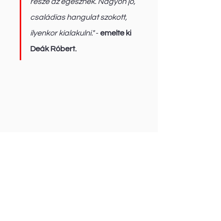
része az egésznek. Nagyon jó, 
családias hangulat szokott, 
ilyenkor kialakulni." 
- 
emelte ki 
Deák Róbert.
Balatonkarting pályarajz
A PitbikeOn partnerségben a 
Balatonkarting Veszprémmel
 és a 
Black Star Speedway Visontával
, kíváló 
körülményeket tud teremteni a pitbike 
tréningek számára. Ezek a tréningek 