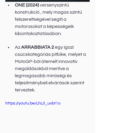
ONE (2024)
 versenyszintű 
konstrukció , mely magas szintű 
felszereltségével segíti a 
motorosokat a képességeik 
kibontakoztatásában. 
Az 
ARRABBIATA 2
 egy igazi 
csúcskategóriás pitbike, melyet a 
MotoGP-ből átemelt innovatív 
megoldásokból merítve a 
legmagasabb minőségi és 
teljesítménybeli elvárások szerint 
terveztek. 
https://youtu.be/LhL0_uvbt1o