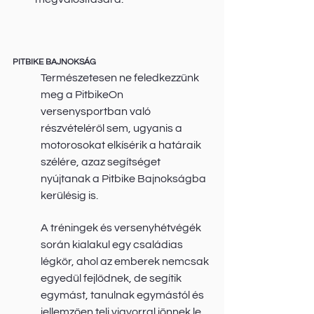
PITBIKE BAJNOKSÁG
Természetesen ne feledkezzünk 
meg a PitbikeOn 
versenysportban való 
részvételéről sem, ugyanis a 
motorosokat elkísérik a határaik 
szélére, azaz segítséget 
nyújtanak a Pitbike Bajnokságba 
kerülésig is. 
A tréningek és versenyhétvégék 
során kialakul egy családias 
légkör, ahol az emberek nemcsak 
egyedül fejlődnek, de segítik 
egymást, tanulnak egymástól és 
jellemzően teli vigyorral jönnek le 