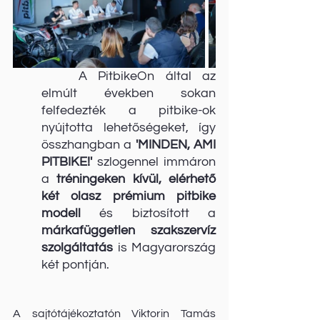
A PitbikeOn által az 
elmúlt években sokan 
felfedezték a pitbike-ok 
nyújtotta lehetőségeket, így 
összhangban a 
'MINDEN, AMI 
PITBIKE!'
 szlogennel immáron 
a 
tréningeken kívül, elérhető 
két olasz prémium pitbike 
modell 
és biztosított a 
márkafüggetlen szakszervíz 
szolgáltatás
 is Magyarország 
két pontján.
A sajtótájékoztatón Viktorin Tamás 