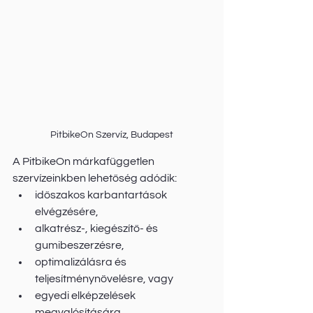
PitbikeOn Szervíz, Budapest
A PitbikeOn márkafüggetlen 
szervízeinkben lehetőség adódik:
időszakos karbantartások 
elvégzésére, 
alkatrész-, kiegészítő- és 
gumibeszerzésre, 
optimalizálásra és 
teljesítménynövelésre, vagy 
egyedi elképzelések 
megvalósítására. 