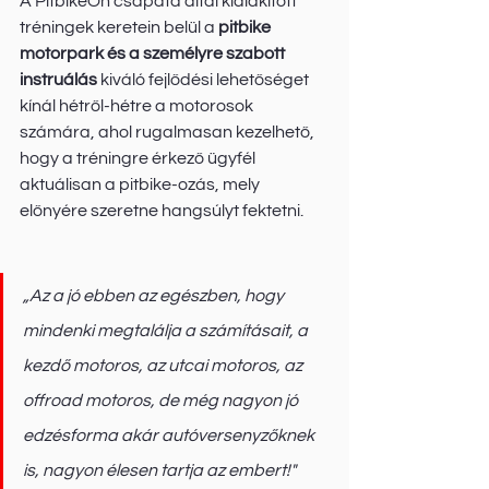
A PitbikeOn csapata által kialakított 
tréningek keretein belül a 
pitbike 
motorpark és a személyre szabott 
instruálás
 kiváló fejlődési lehetőséget 
kínál hétről-hétre a motorosok 
számára, ahol rugalmasan kezelhető, 
hogy a tréningre érkező ügyfél 
aktuálisan a pitbike-ozás, mely 
előnyére szeretne hangsúlyt fektetni. 
„Az a jó ebben az egészben, hogy 
mindenki megtalálja a számításait, a 
kezdő motoros, az utcai motoros, az 
offroad motoros, de még nagyon jó 
edzésforma akár autóversenyzőknek 
is, nagyon élesen tartja az embert!"