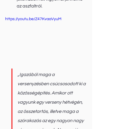
az aszfaltról. 
https://youtu.be/Z47KvaaVyuM
„Igazából maga a 
versenyzésben csúcsosodott ki a 
közösségépítés. Amikor ott 
vagyunk egy verseny hétvégén, 
az összetartás, illetve maga a 
szórakozás az egy nagyon nagy 