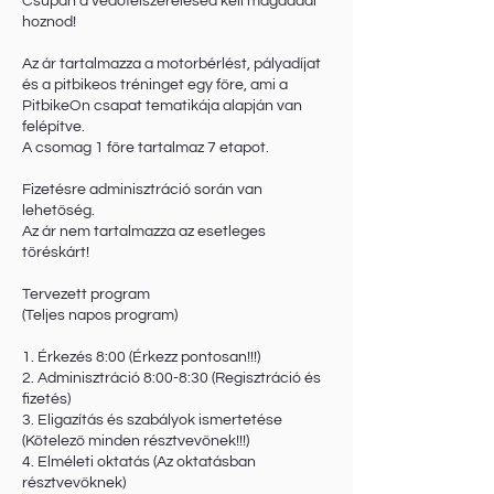
Csupán a védőfelszerelésed kell magaddal
hoznod!
Az ár tartalmazza a motorbérlést, pályadíjat
és a pitbikeos tréninget egy főre, ami a
PitbikeOn csapat tematikája alapján van
felépítve.
A csomag 1 főre tartalmaz 7 etapot.
Fizetésre adminisztráció során van
lehetőség.
Az ár nem tartalmazza az esetleges
töréskárt!
Tervezett program
(Teljes napos program)
1. Érkezés 8:00 (Érkezz pontosan!!!)
2. Adminisztráció 8:00-8:30 (Regisztráció és
fizetés)
3. Eligazítás és szabályok ismertetése
(Kötelező minden résztvevőnek!!!)
4. Elméleti oktatás (Az oktatásban
résztvevőknek)