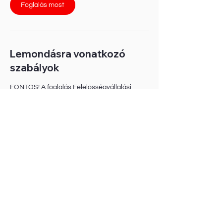
Foglalás most
Lemondásra vonatkozó
szabályok
FONTOS! A foglalás Felelősségvállalási
Nyilatkozat elfogadásával jár, így kizárólag
saját neveddel és adataiddal regisztrálj!
1. Lemondás esetén, azt legkésőbb egy
héttel a foglalt időpontot megelőzően jelezd
felénk emailben a pitbikeon@gmail.com
email címen!
2. Regisztrációd miatt fent tartjuk Neked a
képzésben a helyet, így foglalásod fizetési
kötelezettséget von maga után!
3. A PitbikeOn csapata, mint szervező fent
tartja a programváltozás jogát!
4. Alkalmatlan időjárás esetén dönthet az
időpont/helyszín áthelyezéséről!