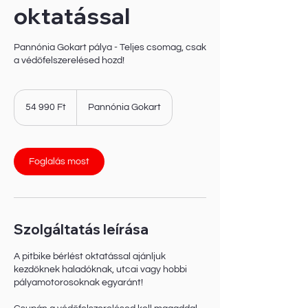
oktatással
Pannónia Gokart pálya - Teljes csomag, csak
a védőfelszerelésed hozd!
54 990
magyar
54 990 Ft
Pannónia Gokart
forint
Foglalás most
Szolgáltatás leírása
A pitbike bérlést oktatással ajánljuk
kezdőknek haladóknak, utcai vagy hobbi
pályamotorosoknak egyaránt!